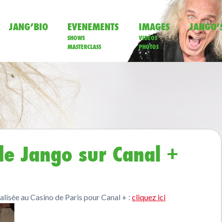
JANG’BIO
EVENEMENTS
IMAGES
JANGO’
SHOWS
VIDÉOS
MASTERCLASS
PHOTOS
de Jango sur Canal +
lisée au Casino de Paris pour Canal + :
cliquez ici